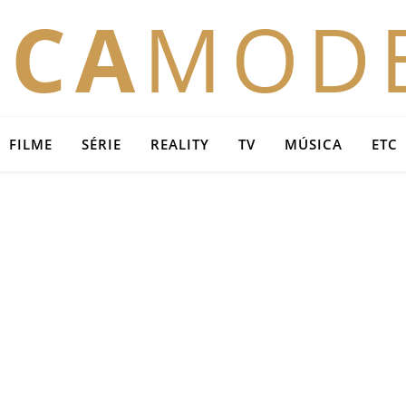
OCA
MOD
FILME
SÉRIE
REALITY
TV
MÚSICA
ETC