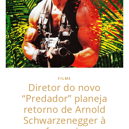
FILME
Diretor do novo
“Predador” planeja
retorno de Arnold
Schwarzenegger à