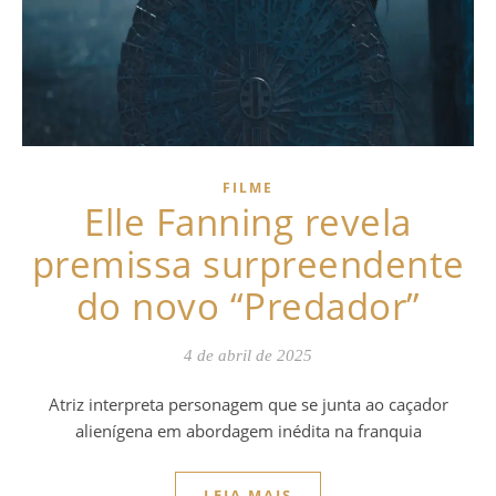
FILME
Elle Fanning revela
premissa surpreendente
do novo “Predador”
4 de abril de 2025
Atriz interpreta personagem que se junta ao caçador
alienígena em abordagem inédita na franquia
LEIA MAIS