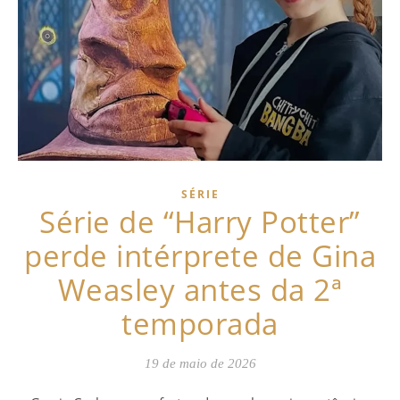
SÉRIE
Série de “Harry Potter”
perde intérprete de Gina
Weasley antes da 2ª
temporada
19 de maio de 2026