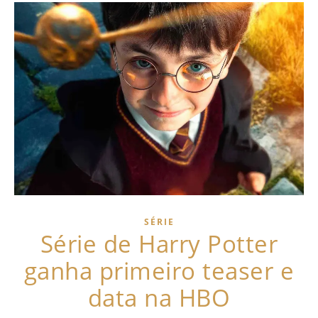
SÉRIE
Série de Harry Potter
ganha primeiro teaser e
data na HBO