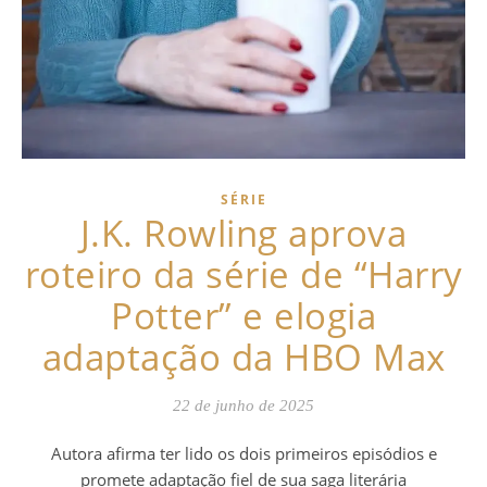
SÉRIE
J.K. Rowling aprova
roteiro da série de “Harry
Potter” e elogia
adaptação da HBO Max
22 de junho de 2025
Autora afirma ter lido os dois primeiros episódios e
promete adaptação fiel de sua saga literária