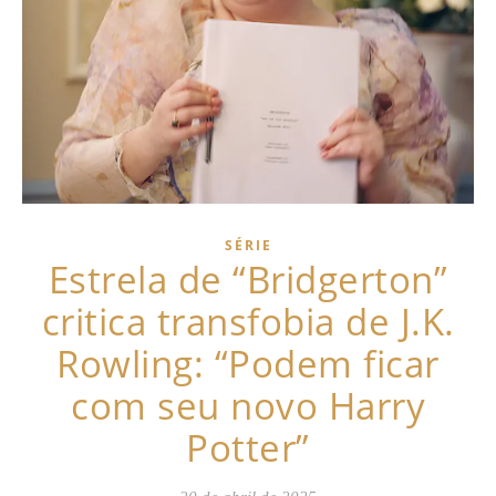
SÉRIE
Estrela de “Bridgerton”
critica transfobia de J.K.
Rowling: “Podem ficar
com seu novo Harry
Potter”