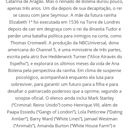
Catarina de Aragão. Mas o reinado de Bolena durou pouco,
apenas três anos. Um dia depois de sua decapitação, o rei
se casou com Jane Seymour. A mãe da futura rainha
Elizabeth 1ª foi executada em 1536 na Torre de Londres
depois de cair em desgraça com o rei da dinastia Tudor e
perder uma batalha política para inimigos na corte, como
Thomas Cromwell. A produção da NBCUniversal, dona
americana do Channel 5, é uma minissérie de três partes,
escrita pela atriz Eve Hedderwick Turner (“Alice Através do
Espelho”), e explorará os últimos meses da vida de Ana
Bolena pela perspectiva da rainha. Em clima de suspense
psicológico, acompanhará enquanto ela luta para
sobreviver, para garantir um futuro para a filha e para
desafiar o patriarcado poderoso que a oprime, segundo a
sinopse oficial. O elenco ainda inclui Mark Stanley
(“Criminal: Reino Unido”) como Henrique VIII, além de
Paapa Essiedu (“Gangs of London”), Lola Petticrew (“Dating
Amber”), Barry Ward (“White Lines”), Jamael Westman
(“Animals”), Amanda Burton (“White House Farm”) e