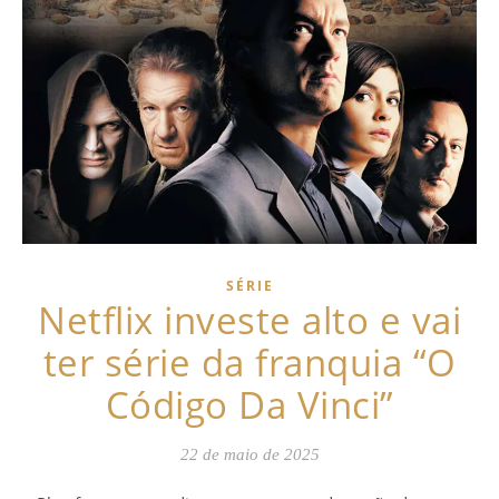
SÉRIE
Netflix investe alto e vai
ter série da franquia “O
Código Da Vinci”
22 de maio de 2025