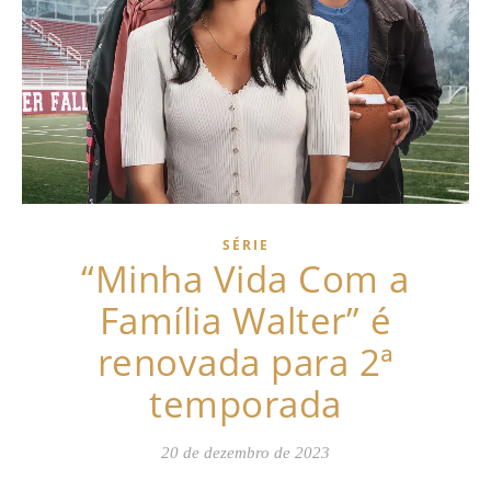
SÉRIE
“Minha Vida Com a
Família Walter” é
renovada para 2ª
temporada
20 de dezembro de 2023