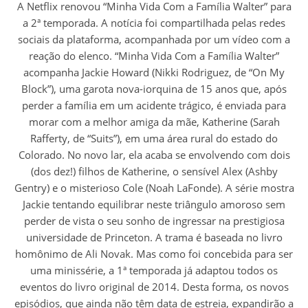
A Netflix renovou “Minha Vida Com a Família Walter” para
a 2ª temporada. A notícia foi compartilhada pelas redes
sociais da plataforma, acompanhada por um vídeo com a
reação do elenco. “Minha Vida Com a Família Walter”
acompanha Jackie Howard (Nikki Rodriguez, de “On My
Block”), uma garota nova-iorquina de 15 anos que, após
perder a família em um acidente trágico, é enviada para
morar com a melhor amiga da mãe, Katherine (Sarah
Rafferty, de “Suits”), em uma área rural do estado do
Colorado. No novo lar, ela acaba se envolvendo com dois
(dos dez!) filhos de Katherine, o sensível Alex (Ashby
Gentry) e o misterioso Cole (Noah LaFonde). A série mostra
Jackie tentando equilibrar neste triângulo amoroso sem
perder de vista o seu sonho de ingressar na prestigiosa
universidade de Princeton. A trama é baseada no livro
homônimo de Ali Novak. Mas como foi concebida para ser
uma minissérie, a 1ª temporada já adaptou todos os
eventos do livro original de 2014. Desta forma, os novos
episódios, que ainda não têm data de estreia, expandirão a