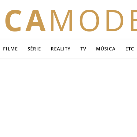
OCA
MOD
FILME
SÉRIE
REALITY
TV
MÚSICA
ETC