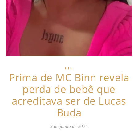
ETC
Prima de MC Binn revela
perda de bebê que
acreditava ser de Lucas
Buda
9 de junho de 2024