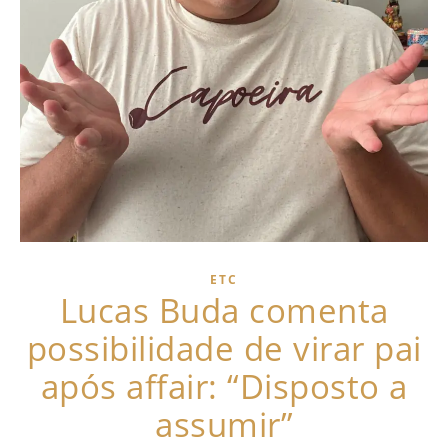
ETC
Lucas Buda comenta
possibilidade de virar pai
após affair: “Disposto a
assumir”