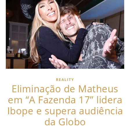
REALITY
Eliminação de Matheus
em “A Fazenda 17” lidera
Ibope e supera audiência
da Globo