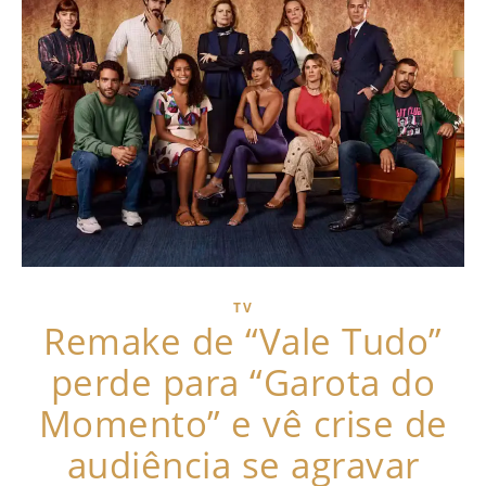
TV
Remake de “Vale Tudo”
perde para “Garota do
Momento” e vê crise de
audiência se agravar