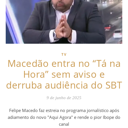
TV
Macedão entra no “Tá na
Hora” sem aviso e
derruba audiência do SBT
9 de junho de 2025
Felipe Macedo faz estreia no programa jornalístico após
adiamento do novo "Aqui Agora" e rende o pior Ibope do
canal