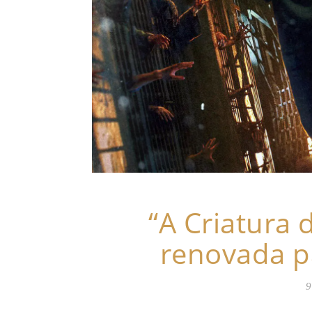
“A Criatura
renovada p
9