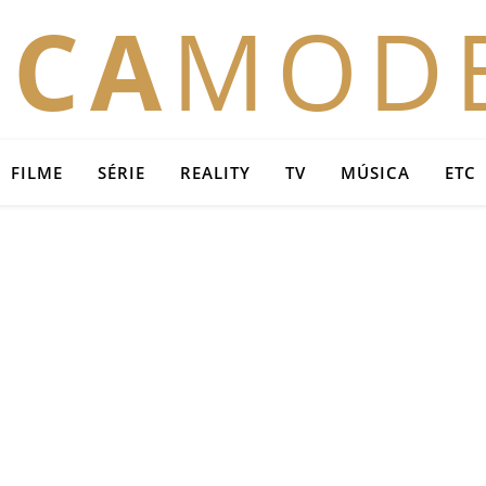
OCA
MOD
FILME
SÉRIE
REALITY
TV
MÚSICA
ETC