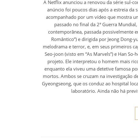
A Netflix anunciou a renovou da série sul-c
anúncio foi poucos dias após a estreia da 
acompanhado por um vídeo que mostra um 
passado no final da 2ª Guerra Mundial,
contemporânea, passada possivelmente ent
Romântico”) e dirigida por Jeong Dong-y
melodrama e terror, e, em seus primeiros cap
Seo-joon (visto em “As Marvels”) e Han So
projeto. Ele interpretou o homem mais ri
enquanto ela viveu uma detetive famosa po
mortos. Ambos se cruzam na investigação de
Gyeongseong, que os conduz ao hospital loca
laboratório. Ainda não há prev