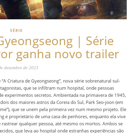
SÉRIE
 Gyeongseong | Série
or ganha novo trailer
de dezembro de 2023
de “A Criatura de Gyeongseong”, nova série sobrenatural sul-
tagonistas, que se infiltram num hospital, onde pessoas
e experimentos secretos. Ambientada na primavera de 1945,
dois dos maiores astros da Coreia do Sul, Park Seo-joon (em
ame”), que se unem pela primeira vez num mesmo projeto. Ele
g e proprietário de uma casa de penhores, enquanto ela vive
e rastrear qualquer pessoa, até mesmo os mortos. Ambos se
cidos, que leva ao hospital onde estranhas experiências são