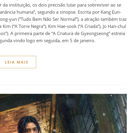
 da instituição, os dois precisão lutar para sobreviver ao se
anância humana”, segundo a sinopse. Escrita por Kang Eun-
 Dong-yun (“Tudo Bem Não Ser Normal”), a atração também traz
 Kim (“A Torre Negra”), Kim Hae-sook (“A Criada”), Jo Han-chul
mos”). A primeira parte de “A Criatura de Gyeongseong” estreia
gunda vindo logo em seguida, em 5 de janeiro.
LEIA MAIS