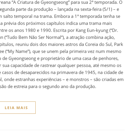
oreana “A Criatura de Gyeongseong” para sua 2ª temporada. O
segunda parte da produção – lançada na sexta-feira (5/1) – e
salto temporal na trama. Embora a 1ª temporada tenha se
 a prévia dos próximos capítulos indica uma trama mais
re os anos 1980 e 1990. Escrita por Kang Eun-kyung (“Dr.
un (“Tudo Bem Não Ser Normal”), a atração combina ação,
ítulos, reuniu dois dos maiores astros da Coreia do Sul, Park
-hee (“My Name”), que se unem pela primeira vez num mesmo
co de Gyeongseong e proprietário de uma casa de penhores,
r sua capacidade de rastrear qualquer pessoa, até mesmo os
 casos de desaparecidos na primavera de 1945, na cidade de
l, onde estranhas experiências – e monstros – são criadas em
isão de estreia para o segundo ano da produção.
LEIA MAIS