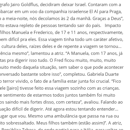
ógrafo Jairo Goldflus, decidiram deixar Israel. Contaram com a
mbarcar em um voo da companhia israelense El Al para Praga,
do a meia-noite, nós decolamos às 2 da manhã. Graças a Deus”,
to estava repleto de pessoas tentando sair do país. Impacto
filhos Manuela e Frederico, de 17 e 11 anos, respectivamente,
em difícil pra eles. Essa viagem tinha todo um caráter afetivo,
cultura deles, raízes deles e de repente a viagem se tornou…
ncia mesmo”, lamentou a atriz. “A Manuela, com 17 anos, já
s pra digerir isso tudo. O Fred ficou muito, muito, muito
 muito medo daquela situação, sem saber o que pode acontecer
onversado bastante sobre isso”, completou. Gabriela Duarte
error vivido, o fato de a família estar junta foi crucial. “Fico
ele [Jairo] tivesse feito essa viagem sozinho com as crianças.
se sentimento de estarmos todos juntos também foi muito
s saindo mais fortes disso, com certeza”, avaliou. Falando ao
uação difícil de digerir. Até agora estou tentando entender…
lugar que vou. Mesmo uma ambulância que passa na rua ou
ito sobressaltado. Meus filhos também (estão assim)”. A atriz,
epública Tcheca, de onde partirá para a Itália, para voltar ao