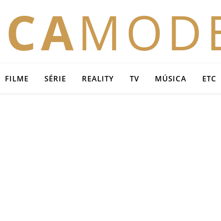
OCA
MOD
FILME
SÉRIE
REALITY
TV
MÚSICA
ETC