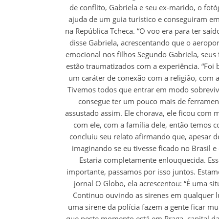
de conflito, Gabriela e seu ex-marido, o fot
ajuda de um guia turístico e conseguiram e
na República Tcheca. “O voo era para ter saí
disse Gabriela, acrescentando que o aeropor
emocional nos filhos Segundo Gabriela, seus 
estão traumatizados com a experiência. “Foi b
um caráter de conexão com a religião, com a 
Tivemos todos que entrar em modo sobrevivê
consegue ter um pouco mais de ferramenta
assustado assim. Ele chorava, ele ficou com
com ele, com a família dele, então temos c
concluiu seu relato afirmando que, apesar do t
imaginando se eu tivesse ficado no Brasil e 
Estaria completamente enlouquecida. Es
importante, passamos por isso juntos. Estamo
jornal O Globo, ela acrescentou: “É uma sit
Continuo ouvindo as sirenes em qualquer 
uma sirene da polícia fazem a gente ficar mu
que neste momento está em Praga, capital da R