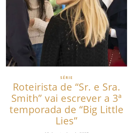
SÉRIE
Roteirista de “Sr. e Sra.
Smith” vai escrever a 3ª
temporada de “Big Little
Lies”