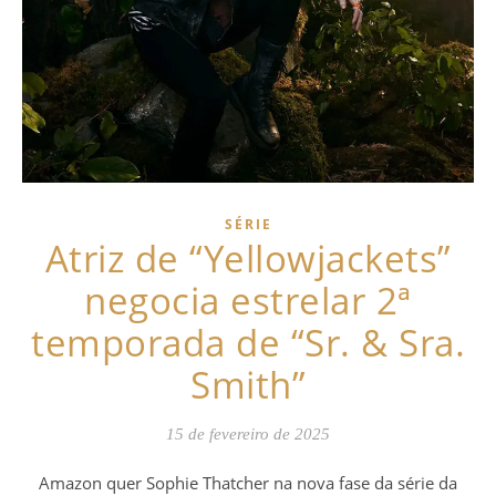
SÉRIE
Atriz de “Yellowjackets”
negocia estrelar 2ª
temporada de “Sr. & Sra.
Smith”
15 de fevereiro de 2025
Amazon quer Sophie Thatcher na nova fase da série da