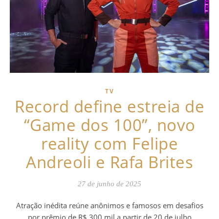
TV
Record define estreia de
“Game dos 100”, novo
reality com Felipe
Andreoli e Rafa Brites
27 de junho de 2025
Atração inédita reúne anônimos e famosos em desafios
por prêmio de R$ 300 mil a partir de 20 de julho