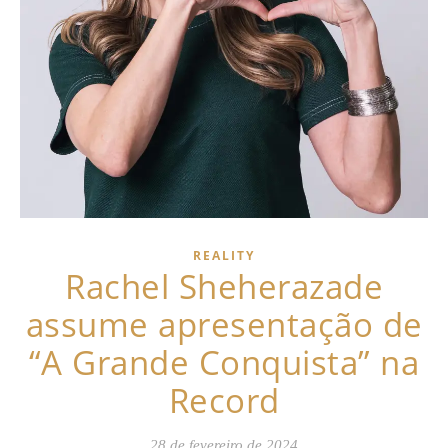
REALITY
Rachel Sheherazade
assume apresentação de
“A Grande Conquista” na
Record
28 de fevereiro de 2024