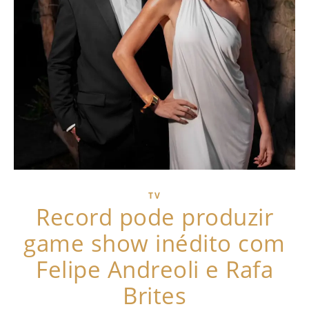
TV
Record pode produzir
game show inédito com
Felipe Andreoli e Rafa
Brites