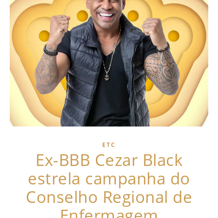
ETC
Ex-BBB Cezar Black
estrela campanha do
Conselho Regional de
Enfermagem