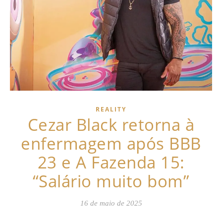
REALITY
Cezar Black retorna à
enfermagem após BBB
23 e A Fazenda 15:
“Salário muito bom”
16 de maio de 2025