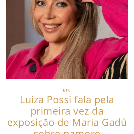
ETC
Luiza Possi fala pela
primeira vez da
exposição de Maria Gadú
sobre namoro