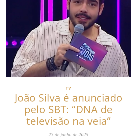
TV
João Silva é anunciado
pelo SBT: “DNA de
televisão na veia”
23 de junho de 2025