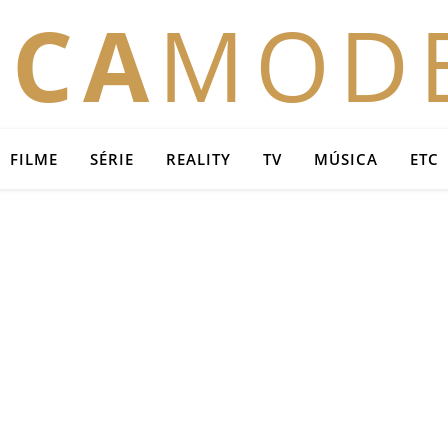
OCA
MOD
FILME
SÉRIE
REALITY
TV
MÚSICA
ETC