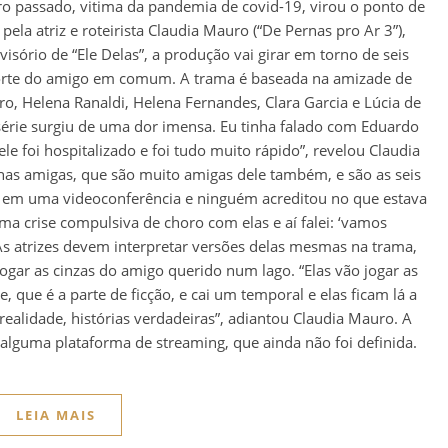
 passado, vitima da pandemia de covid-19, virou o ponto de
pela atriz e roteirista Claudia Mauro (“De Pernas pro Ar 3”),
visório de “Ele Delas”, a produção vai girar em torno de seis
rte do amigo em comum. A trama é baseada na amizade de
o, Helena Ranaldi, Helena Fernandes, Clara Garcia e Lúcia de
a série surgiu de uma dor imensa. Eu tinha falado com Eduardo
ele foi hospitalizado e foi tudo muito rápido”, revelou Claudia
as amigas, que são muito amigas dele também, e são as seis
ou em uma videoconferência e ninguém acreditou no que estava
ma crise compulsiva de choro com elas e aí falei: ‘vamos
 As atrizes devem interpretar versões delas mesmas na trama,
gar as cinzas do amigo querido num lago. “Elas vão jogar as
e, que é a parte de ficção, e cai um temporal e elas ficam lá a
 realidade, histórias verdadeiras”, adiantou Claudia Mauro. A
 alguma plataforma de streaming, que ainda não foi definida.
LEIA MAIS