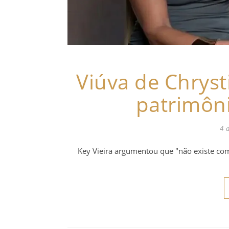
Viúva de Chryst
patrimôni
4 
Key Vieira argumentou que "não existe co