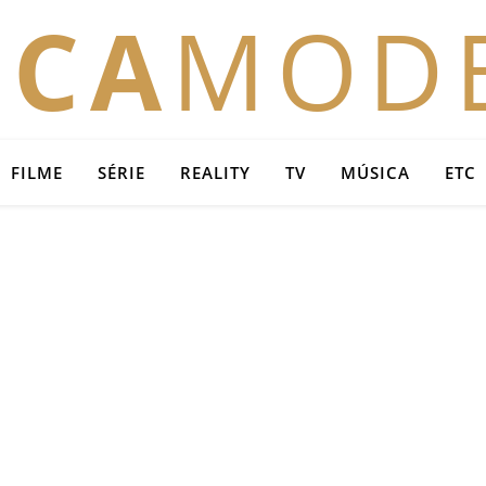
OCA
MOD
FILME
SÉRIE
REALITY
TV
MÚSICA
ETC