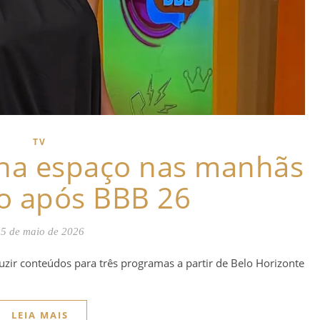
TV
nha espaço nas manhãs
o após BBB 26
5 de maio de 2026
zir conteúdos para três programas a partir de Belo Horizonte
LEIA MAIS