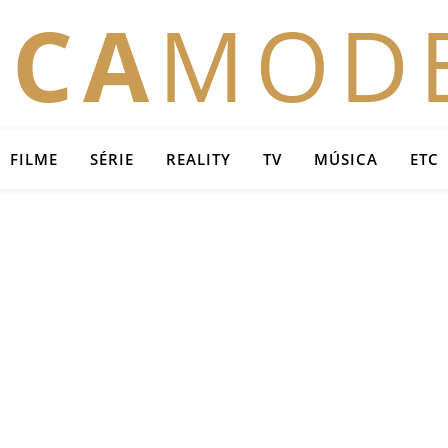
OCA
MOD
FILME
SÉRIE
REALITY
TV
MÚSICA
ETC