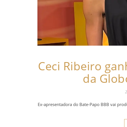
Ceci Ribeiro ga
da Glob
2
Ex-apresentadora do Bate-Papo BBB vai produ