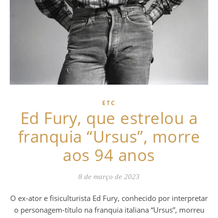
ETC
Ed Fury, que estrelou a
franquia “Ursus”, morre
aos 94 anos
8 de março de 2023
O ex-ator e fisiculturista Ed Fury, conhecido por interpretar
o personagem-título na franquia italiana “Ursus”, morreu