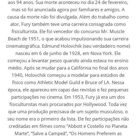
aos 94 anos. Sua morte aconteceu no dia 24 de fevereiro,
mas só foi anunciada agora por familiares e amigos. A
causa da morte não foi divulgada. Além do trabalho como
ator, Fury também teve uma carreira consagrada como
fisiculturista. Ele foi vencedor do concurso Mr. Muscle
Beach de 1951, o que acabou impulsionando sua carreira
cinematográfica. Edmund Holovchik (seu verdadeiro nome)
nasceu em 6 de junho de 1928, em Nova York. Ele
começou a levantar pesos quando ainda estava no ensino
médio. Após se mudar para a Califórnia no final dos anos
1940, Holovchik começou a modelar para estúdios de
físico como Athletic Model Guild e Bruce of LA. Nessa
época, ele apareceu em capas das revistas e fez pequenas
participações no cinema. Em 1953, Fury já era um dos
fisiculturistas mais procurados por Hollywood. Toda vez
que uma produção precisava de um sujeito musculoso, o
seu nome era o primeiro da lista. Ele fez participações não
creditadas em filmes como “Abbott e Costello no Planeta
Marte”, “Salve a Campeã”, “Os Homens Preferem as