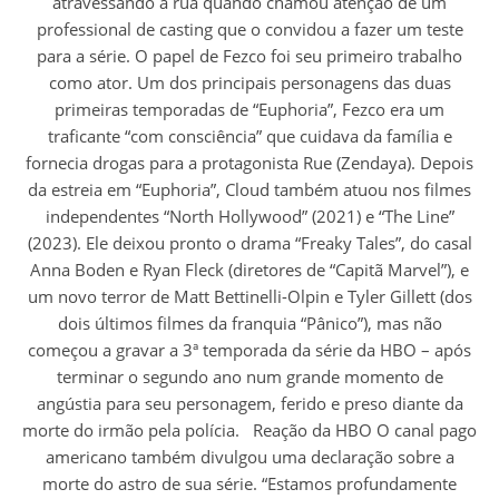
atravessando a rua quando chamou atenção de um
professional de casting que o convidou a fazer um teste
para a série. O papel de Fezco foi seu primeiro trabalho
como ator. Um dos principais personagens das duas
primeiras temporadas de “Euphoria”, Fezco era um
traficante “com consciência” que cuidava da família e
fornecia drogas para a protagonista Rue (Zendaya). Depois
da estreia em “Euphoria”, Cloud também atuou nos filmes
independentes “North Hollywood” (2021) e “The Line”
(2023). Ele deixou pronto o drama “Freaky Tales”, do casal
Anna Boden e Ryan Fleck (diretores de “Capitã Marvel”), e
um novo terror de Matt Bettinelli-Olpin e Tyler Gillett (dos
dois últimos filmes da franquia “Pânico”), mas não
começou a gravar a 3ª temporada da série da HBO – após
terminar o segundo ano num grande momento de
angústia para seu personagem, ferido e preso diante da
morte do irmão pela polícia. Reação da HBO O canal pago
americano também divulgou uma declaração sobre a
morte do astro de sua série. “Estamos profundamente