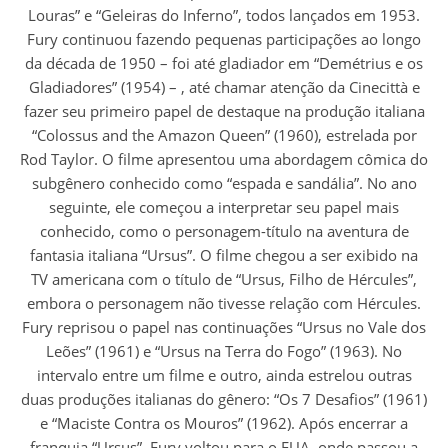
Louras” e “Geleiras do Inferno”, todos lançados em 1953.
Fury continuou fazendo pequenas participações ao longo
da década de 1950 – foi até gladiador em “Demétrius e os
Gladiadores” (1954) – , até chamar atenção da Cinecittà e
fazer seu primeiro papel de destaque na produção italiana
“Colossus and the Amazon Queen” (1960), estrelada por
Rod Taylor. O filme apresentou uma abordagem cômica do
subgênero conhecido como “espada e sandália”. No ano
seguinte, ele começou a interpretar seu papel mais
conhecido, como o personagem-título na aventura de
fantasia italiana “Ursus”. O filme chegou a ser exibido na
TV americana com o título de “Ursus, Filho de Hércules”,
embora o personagem não tivesse relação com Hércules.
Fury reprisou o papel nas continuações “Ursus no Vale dos
Leões” (1961) e “Ursus na Terra do Fogo” (1963). No
intervalo entre um filme e outro, ainda estrelou outras
duas produções italianas do gênero: “Os 7 Desafios” (1961)
e “Maciste Contra os Mouros” (1962). Após encerrar a
franquia “Ursus”, Fury voltou para o EUA, onde passou a