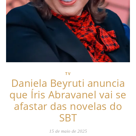
TV
Daniela Beyruti anuncia
que Íris Abravanel vai se
afastar das novelas do
SBT
15 de maio de 2025