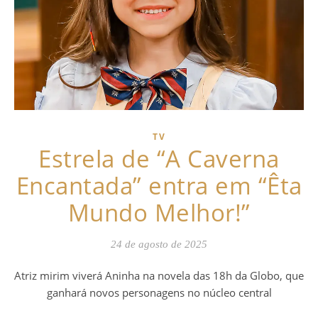
TV
Estrela de “A Caverna
Encantada” entra em “Êta
Mundo Melhor!”
24 de agosto de 2025
Atriz mirim viverá Aninha na novela das 18h da Globo, que
ganhará novos personagens no núcleo central