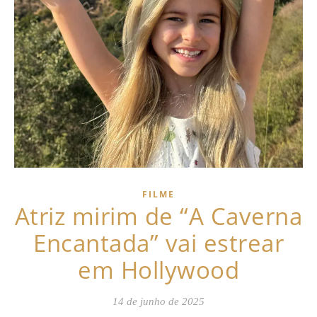
FILME
Atriz mirim de “A Caverna
Encantada” vai estrear
em Hollywood
14 de junho de 2025