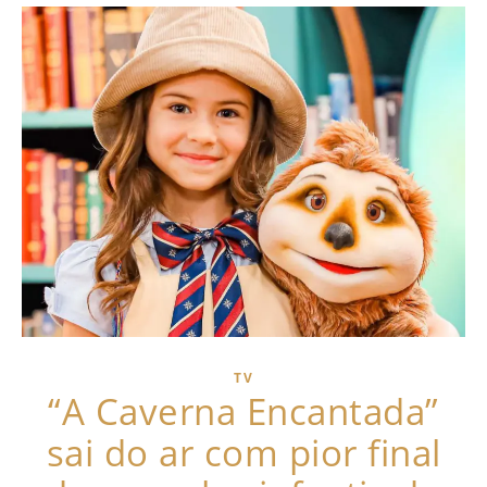
TV
“A Caverna Encantada”
sai do ar com pior final