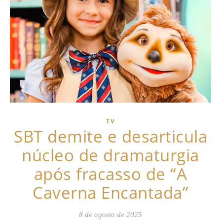
TV
SBT demite e desarticula
núcleo de dramaturgia
após fracasso de “A
Caverna Encantada”
8 de agosto de 2025