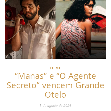
FILME
“Manas” e “O Agente
Secreto” vencem Grande
Otelo
5 de agosto de 2026