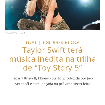
Instagram/Taylor Swift
|
FILME
1 DE JUNHO DE 2026
Taylor Swift terá
música inédita na trilha
de “Toy Story 5”
Faixa "I Knew It, I Knew You" foi produzida por Jack
Antonoff e será lançada na próxima sexta-feira