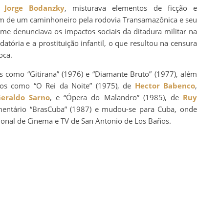
om
Jorge Bodanzky
, misturava elementos de ficção e
m de um caminhoneiro pela rodovia Transamazônica e seu
me denunciava os impactos sociais da ditadura militar na
tória e a prostituição infantil, o que resultou na censura
oca.
como “Gitirana” (1976) e “Diamante Bruto” (1977), além
icos como “O Rei da Noite” (1975), de
Hector Babenco
,
eraldo Sarno
, e “Ópera do Malandro” (1985), de
Ruy
mentário “BrasCuba” (1987) e mudou-se para Cuba, onde
cional de Cinema e TV de San Antonio de Los Baños.