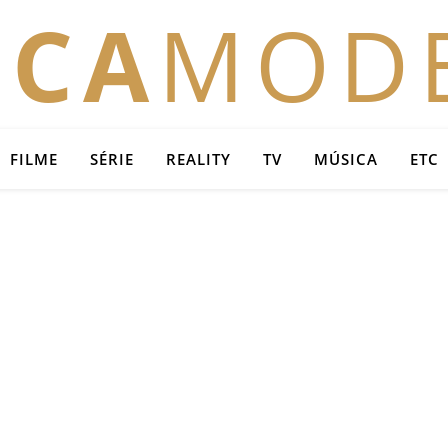
OCA
MOD
FILME
SÉRIE
REALITY
TV
MÚSICA
ETC