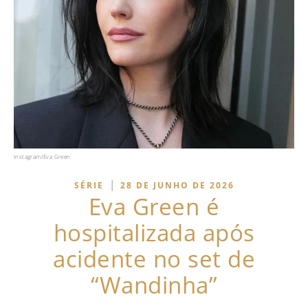
Instagram/Eva Green
|
SÉRIE
28 DE JUNHO DE 2026
Eva Green é
hospitalizada após
acidente no set de
“Wandinha”