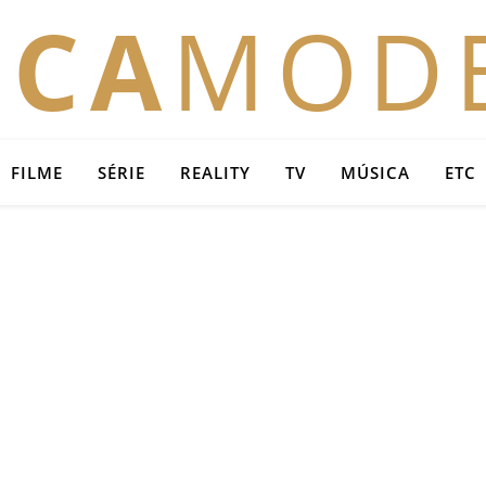
OCA
MOD
FILME
SÉRIE
REALITY
TV
MÚSICA
ETC