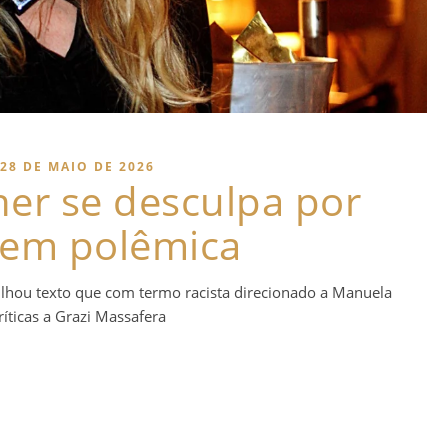
28 DE MAIO DE 2026
er se desculpa por
gem polêmica
lhou texto que com termo racista direcionado a Manuela
ríticas a Grazi Massafera