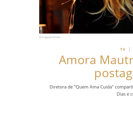
Divulgação/Globo
|
TV
Amora Mautn
posta
Diretora de "Quem Ama Cuida" comparti
Dias e c