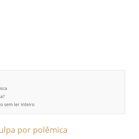
mica
da?
o sem ler inteiro
ulpa por polêmica