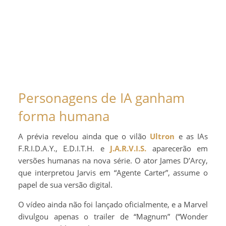
Personagens de IA ganham
forma humana
A prévia revelou ainda que o vilão
Ultron
e as IAs
F.R.I.D.A.Y., E.D.I.T.H. e
J.A.R.V.I.S.
aparecerão em
versões humanas na nova série. O ator James D’Arcy,
que interpretou Jarvis em “Agente Carter”, assume o
papel de sua versão digital.
O vídeo ainda não foi lançado oficialmente, e a Marvel
divulgou apenas o trailer de “Magnum” (“Wonder