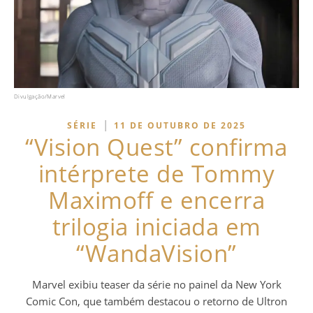
Divulgação/Marvel
|
SÉRIE
11 DE OUTUBRO DE 2025
“Vision Quest” confirma
intérprete de Tommy
Maximoff e encerra
trilogia iniciada em
“WandaVision”
Marvel exibiu teaser da série no painel da New York
Comic Con, que também destacou o retorno de Ultron