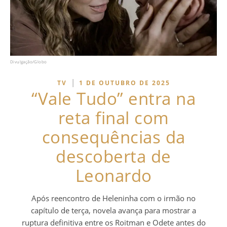
Divulgação/Globo
|
TV
1 DE OUTUBRO DE 2025
“Vale Tudo” entra na
reta final com
consequências da
descoberta de
Leonardo
Após reencontro de Heleninha com o irmão no
capítulo de terça, novela avança para mostrar a
ruptura definitiva entre os Roitman e Odete antes do