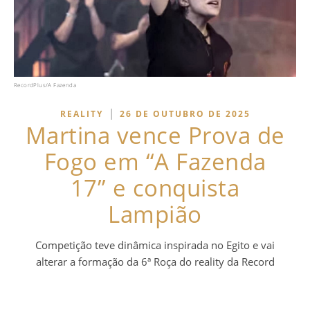
RecordPlus/A Fazenda
|
REALITY
26 DE OUTUBRO DE 2025
Martina vence Prova de
Fogo em “A Fazenda
17” e conquista
Lampião
Competição teve dinâmica inspirada no Egito e vai
alterar a formação da 6ª Roça do reality da Record