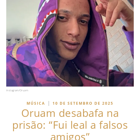
Instagram/Oruam
|
MÚSICA
10 DE SETEMBRO DE 2025
Oruam desabafa na
prisão: “Fui leal a falsos
amigos”