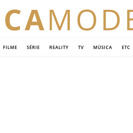
OCA
MOD
FILME
SÉRIE
REALITY
TV
MÚSICA
ETC