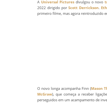
A
Universal Pictures
divulgou o novo
t
2022 dirigido por
Scott Derrickson
.
Et
primeiro filme, mas agora reintroduzido
O novo longa acompanha Finn (
Mason T
McGraw
), que começa a receber ligaçõ
perseguidos em um acampamento de inve