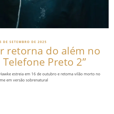
5 DE SETEMBRO DE 2025
r retorna do além no
O Telefone Preto 2”
 Hawke estreia em 16 de outubro e retoma vilão morto no
ilme em versão sobrenatural