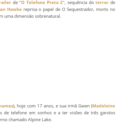
railer
de
“O Telefone Preto 2”
, sequência do
terror
de
han Hawke
reprisa o papel de O Sequestrador, morto no
 em uma dimensão sobrenatural.
hames
), hoje com 17 anos, e sua irmã Gwen (
Madeleine
es de telefone em sonhos e a ter visões de três garotos
rno chamado Alpine Lake.