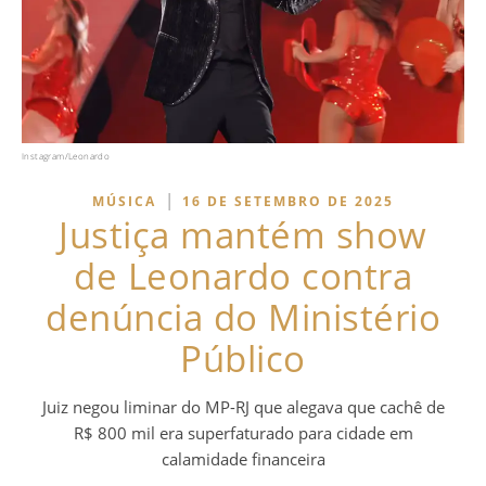
Instagram/Leonardo
|
MÚSICA
16 DE SETEMBRO DE 2025
Justiça mantém show
de Leonardo contra
denúncia do Ministério
Público
Juiz negou liminar do MP-RJ que alegava que cachê de
R$ 800 mil era superfaturado para cidade em
calamidade financeira