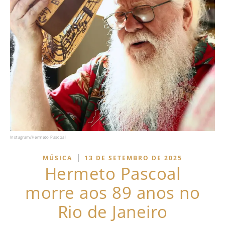
Instagram/Hermeto Pascoal
|
MÚSICA
13 DE SETEMBRO DE 2025
Hermeto Pascoal
morre aos 89 anos no
Rio de Janeiro