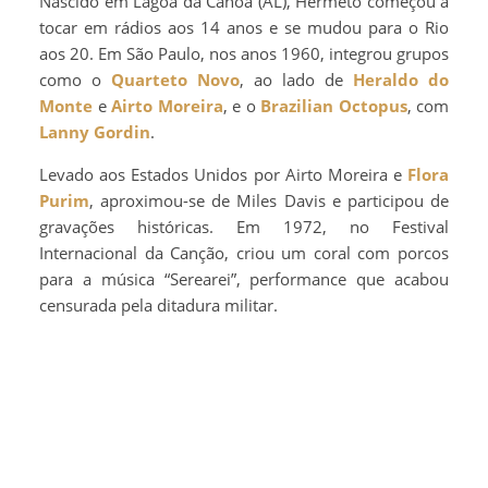
Nascido em Lagoa da Canoa (AL), Hermeto começou a
tocar em rádios aos 14 anos e se mudou para o Rio
aos 20. Em São Paulo, nos anos 1960, integrou grupos
como o
Quarteto Novo
, ao lado de
Heraldo do
Monte
e
Airto Moreira
, e o
Brazilian Octopus
, com
Lanny Gordin
.
Levado aos Estados Unidos por Airto Moreira e
Flora
Purim
, aproximou-se de Miles Davis e participou de
gravações históricas. Em 1972, no Festival
Internacional da Canção, criou um coral com porcos
para a música “Serearei”, performance que acabou
censurada pela ditadura militar.