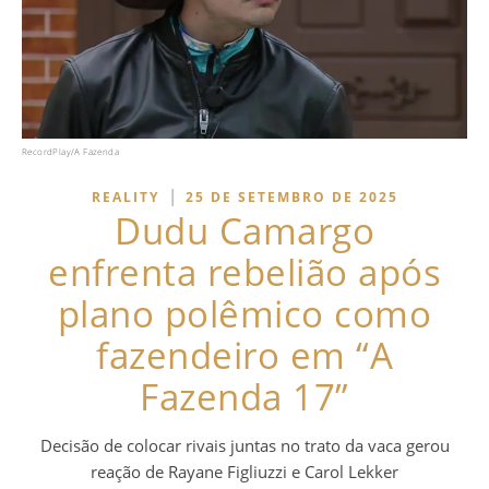
RecordPlay/A Fazenda
|
REALITY
25 DE SETEMBRO DE 2025
Dudu Camargo
enfrenta rebelião após
plano polêmico como
fazendeiro em “A
Fazenda 17”
Decisão de colocar rivais juntas no trato da vaca gerou
reação de Rayane Figliuzzi e Carol Lekker