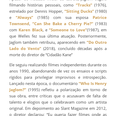
filmando histórias pessoais, como
“Tracks”
(1976),
estrelado por Dennis Hopper,
“Sitting Ducks”
(1980)
e
“Always”
(1985) com sua esposa
Patrice
Townsend
,
“Can She Bake a Cherry Pie?”
(1983)
com
Karen Black
, e
“Someone to Love”
(1987), em
que Welles fez sua última atuação. Posteriormente,
Jaglom também retribuiu, aparecendo em
“Do Outro
Lado do Vento”
(2018), concluído décadas após a
morte do diretor de “Cidadão Kane”
Ele seguiu realizando filmes independentes durante os
anos 1990, abandonando de vez os ensaios e scripts
rígidos para privilegiar improvisos e introspecção.
Lançado nesta época, o documentário
“Who Is Henry
Jaglom?”
(1995) refletiu a polarização em torno de
sua obra, entre críticas que o acusavam de falta de
talento e elogios que o celebravam como um artista
original. Em depoimento ao Slant Magazine em 2012,
o diretor declarou: “Eu queria fazer filmes onde as