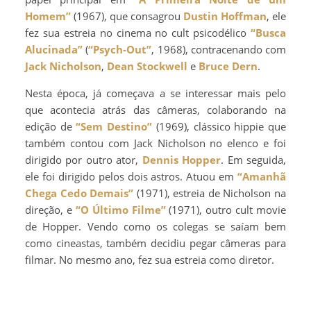
Homem”
(1967), que consagrou
Dustin Hoffman
, ele
fez sua estreia no cinema no cult psicodélico
“Busca
Alucinada”
(
“Psych-Out”
, 1968), contracenando com
Jack Nicholson
,
Dean Stockwell
e
Bruce Dern
.
Nesta época, já começava a se interessar mais pelo
que acontecia atrás das câmeras, colaborando na
edição de
“Sem Destino”
(1969), clássico hippie que
também contou com Jack Nicholson no elenco e foi
dirigido por outro ator,
Dennis Hopper
. Em seguida,
ele foi dirigido pelos dois astros. Atuou em
“Amanhã
Chega Cedo Demais”
(1971), estreia de Nicholson na
direção, e
“O Último Filme”
(1971), outro cult movie
de Hopper. Vendo como os colegas se saíam bem
como cineastas, também decidiu pegar câmeras para
filmar. No mesmo ano, fez sua estreia como diretor.