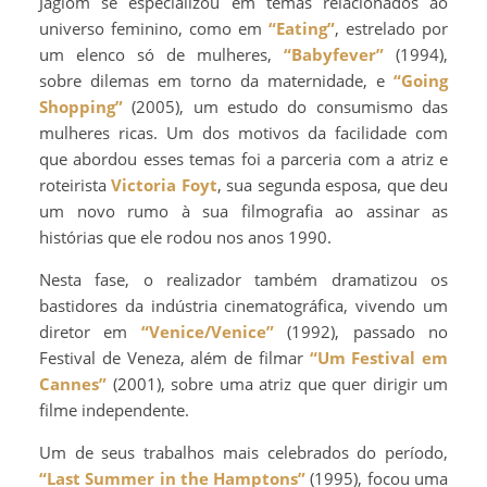
Jaglom se especializou em temas relacionados ao
universo feminino, como em
“Eating”
, estrelado por
um elenco só de mulheres,
“Babyfever”
(1994),
sobre dilemas em torno da maternidade, e
“Going
Shopping”
(2005), um estudo do consumismo das
mulheres ricas. Um dos motivos da facilidade com
que abordou esses temas foi a parceria com a atriz e
roteirista
Victoria Foyt
, sua segunda esposa, que deu
um novo rumo à sua filmografia ao assinar as
histórias que ele rodou nos anos 1990.
Nesta fase, o realizador também dramatizou os
bastidores da indústria cinematográfica, vivendo um
diretor em
“Venice/Venice”
(1992), passado no
Festival de Veneza, além de filmar
“Um Festival em
Cannes”
(2001), sobre uma atriz que quer dirigir um
filme independente.
Um de seus trabalhos mais celebrados do período,
“Last Summer in the Hamptons”
(1995), focou uma