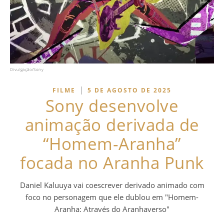
Divulgação/Sony
|
FILME
5 DE AGOSTO DE 2025
Sony desenvolve
animação derivada de
“Homem-Aranha”
focada no Aranha Punk
Daniel Kaluuya vai coescrever derivado animado com
foco no personagem que ele dublou em "Homem-
Aranha: Através do Aranhaverso"