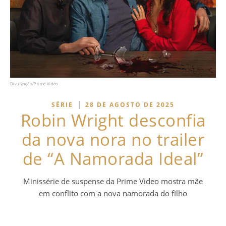
Divulgação/Prime Video
|
SÉRIE
28 DE AGOSTO DE 2025
Robin Wright desconfia
da nova nora no trailer
de “A Namorada Ideal”
Minissérie de suspense da Prime Video mostra mãe
em conflito com a nova namorada do filho