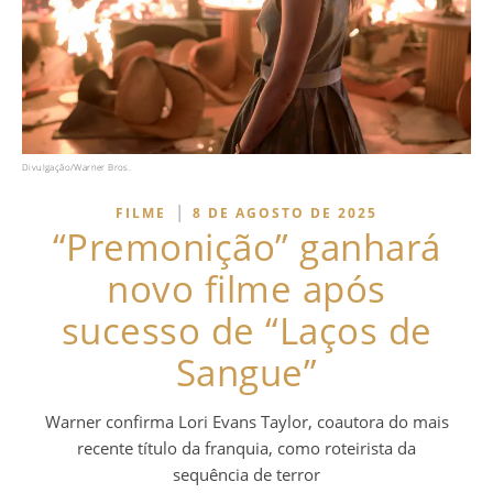
Divulgação/Warner Bros.
|
FILME
8 DE AGOSTO DE 2025
“Premonição” ganhará
novo filme após
sucesso de “Laços de
Sangue”
Warner confirma Lori Evans Taylor, coautora do mais
recente título da franquia, como roteirista da
sequência de terror