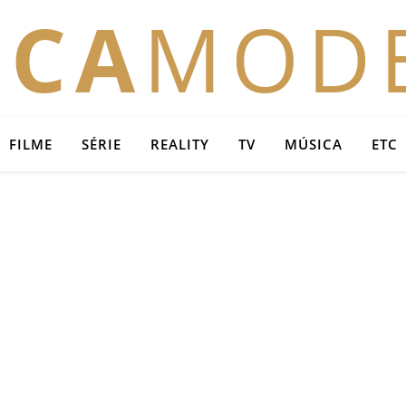
OCA
MOD
FILME
SÉRIE
REALITY
TV
MÚSICA
ETC