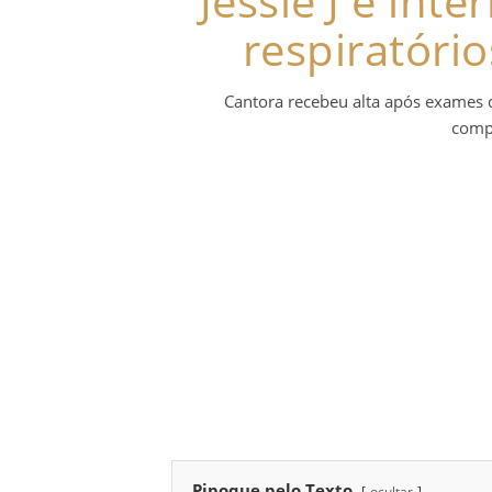
Jessie J é int
respiratório
Cantora recebeu alta após exames 
comp
Pipoque pelo Texto
ocultar