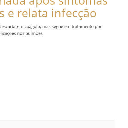
ernada após sintomas
s e relata infecção
descartarem coágulo, mas segue em tratamento por
licações nos pulmões