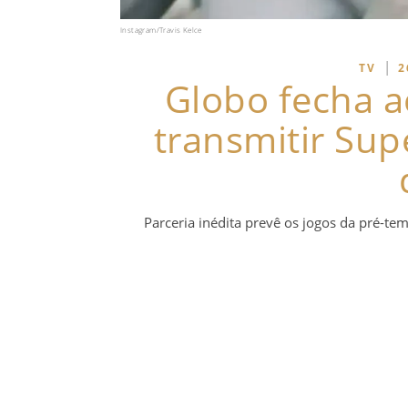
Instagram/Travis Kelce
|
TV
2
Globo fecha ac
transmitir Su
Parceria inédita prevê os jogos da pré-t