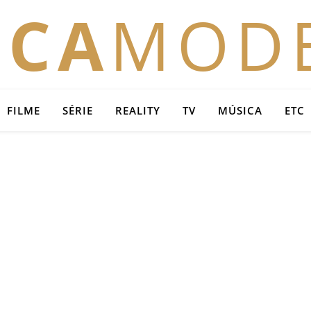
OCA
MOD
FILME
SÉRIE
REALITY
TV
MÚSICA
ETC