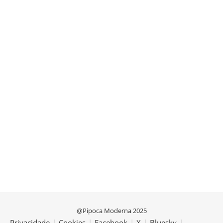
@Pipoca Moderna 2025
Privacidade
|
Cookies
|
Facebook
|
X
|
Bluesky
|