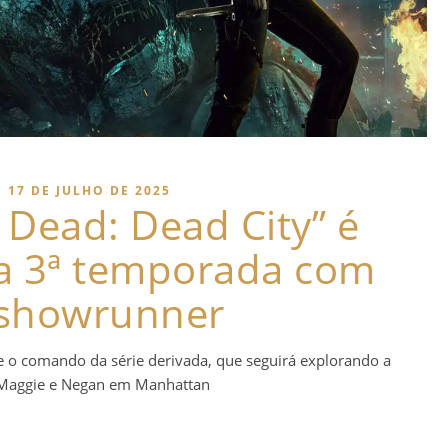
17 DE JULHO DE 2025
 Dead: Dead City” é
a 3ª temporada com
showrunner
e o comando da série derivada, que seguirá explorando a
 Maggie e Negan em Manhattan