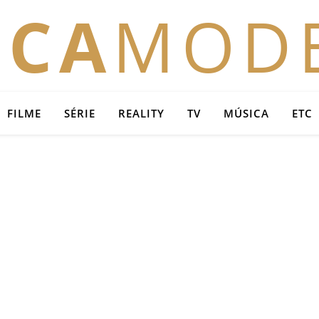
OCA
MOD
FILME
SÉRIE
REALITY
TV
MÚSICA
ETC