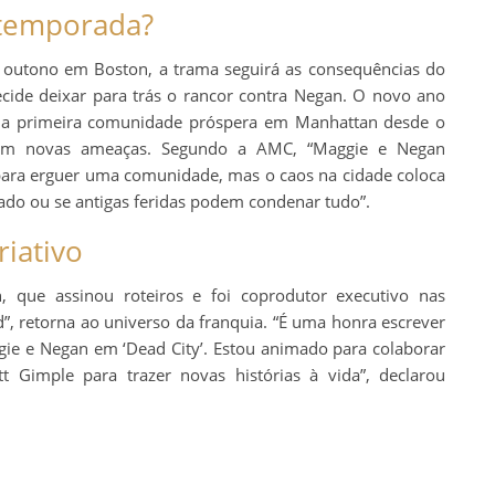
 temporada?
o outono em Boston, a trama seguirá as consequências do
cide deixar para trás o rancor contra Negan. O novo ano
r a primeira comunidade próspera em Manhattan desde o
ntam novas ameaças. Segundo a AMC, “Maggie e Negan
 para erguer uma comunidade, mas o caos na cidade coloca
do ou se antigas feridas podem condenar tudo”.
iativo
 que assinou roteiros e foi coprodutor executivo nas
”, retorna ao universo da franquia. “É uma honra escrever
gie e Negan em ‘Dead City’. Estou animado para colaborar
t Gimple para trazer novas histórias à vida”, declarou