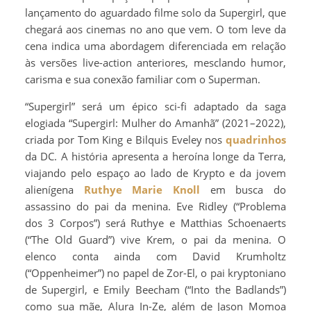
lançamento do aguardado filme solo da Supergirl, que
chegará aos cinemas no ano que vem. O tom leve da
cena indica uma abordagem diferenciada em relação
às versões live-action anteriores, mesclando humor,
carisma e sua conexão familiar com o Superman.
“Supergirl” será um épico sci-fi adaptado da saga
elogiada “Supergirl: Mulher do Amanhã” (2021–2022),
criada por Tom King e Bilquis Eveley nos
quadrinhos
da DC. A história apresenta a heroína longe da Terra,
viajando pelo espaço ao lado de Krypto e da jovem
alienígena
Ruthye Marie Knoll
em busca do
assassino do pai da menina. Eve Ridley (“Problema
dos 3 Corpos”) será Ruthye e Matthias Schoenaerts
(“The Old Guard”) vive Krem, o pai da menina. O
elenco conta ainda com David Krumholtz
(“Oppenheimer”) no papel de Zor-El, o pai kryptoniano
de Supergirl, e Emily Beecham (“Into the Badlands”)
como sua mãe, Alura In-Ze, além de Jason Momoa