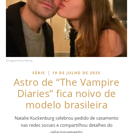
Instagram/Paul Wesley
|
SÉRIE
19 DE JULHO DE 2025
Astro de “The Vampire
Diaries” fica noivo de
modelo brasileira
Natalie Kuckenburg celebrou pedido de casamento
nas redes sociais e compartilhou detalhes do
relacionamento