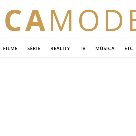
OCA
MOD
FILME
SÉRIE
REALITY
TV
MÚSICA
ETC