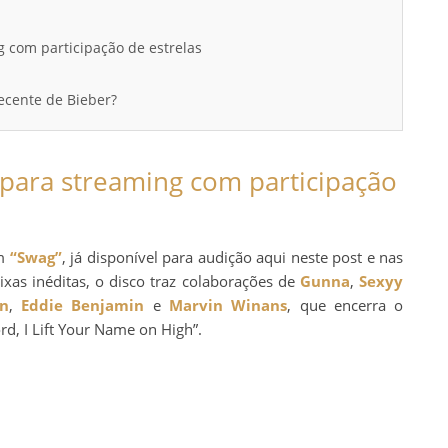
g com participação de estrelas
ecente de Bieber?
 para streaming com participação
um
“Swag”
, já disponível para audição aqui neste post e nas
aixas inéditas, o disco traz colaborações de
Gunna
,
Sexyy
n
,
Eddie Benjamin
e
Marvin Winans
, que encerra o
rd, I Lift Your Name on High”.