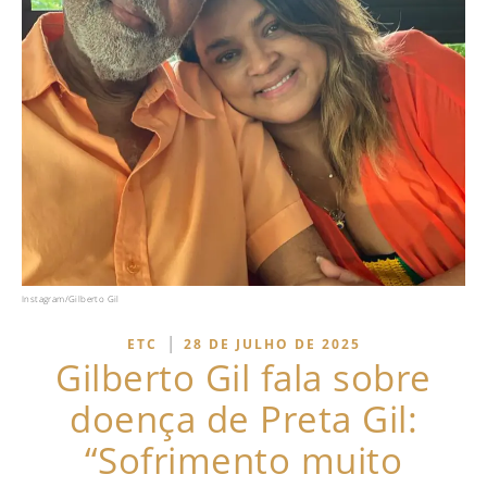
Instagram/Gilberto Gil
|
ETC
28 DE JULHO DE 2025
Gilberto Gil fala sobre
doença de Preta Gil:
“Sofrimento muito