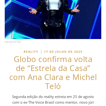
X/Estrela da Casa
|
REALITY
17 DE JULHO DE 2025
Globo confirma volta
de “Estrela da Casa”
com Ana Clara e Michel
Teló
Segunda edição do reality estreia em 25 de agosto
com o ex-The Voice Brasil como mentor, novo júri