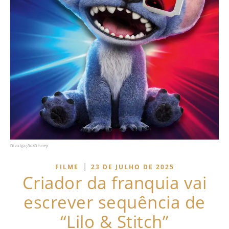
Divulgação/Disney
|
FILME
23 DE JULHO DE 2025
Criador da franquia vai
escrever sequência de
“Lilo & Stitch”