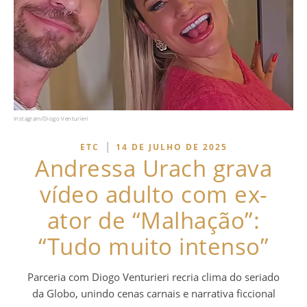
Instagram/Diogo Venturieri
|
ETC
14 DE JULHO DE 2025
Andressa Urach grava
vídeo adulto com ex-
ator de “Malhação”:
“Tudo muito intenso”
Parceria com Diogo Venturieri recria clima do seriado
da Globo, unindo cenas carnais e narrativa ficcional