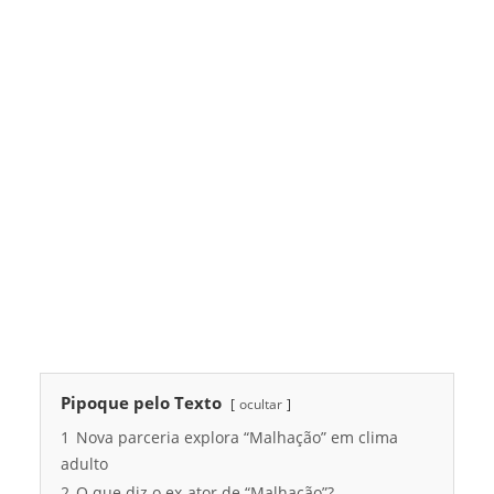
Pipoque pelo Texto
ocultar
1
Nova parceria explora “Malhação” em clima
adulto
2
O que diz o ex-ator de “Malhação”?