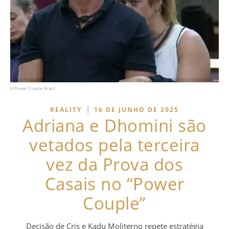
X/Power Couple Brasil
|
REALITY
16 DE JUNHO DE 2025
Adriana e Dhomini são
vetados pela terceira
vez da Prova dos
Casais no “Power
Couple”
Decisão de Cris e Kadu Moliterno repete estratégia