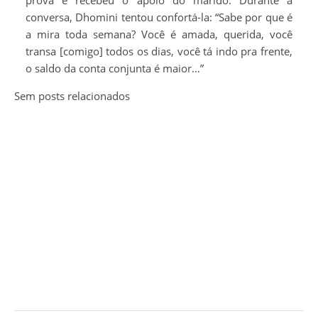
prova e recebeu o apoio do marido. Durante a
conversa, Dhomini tentou confortá-la: “Sabe por que é
a mira toda semana? Você é amada, querida, você
transa [comigo] todos os dias, você tá indo pra frente,
o saldo da conta conjunta é maior…”
Sem posts relacionados