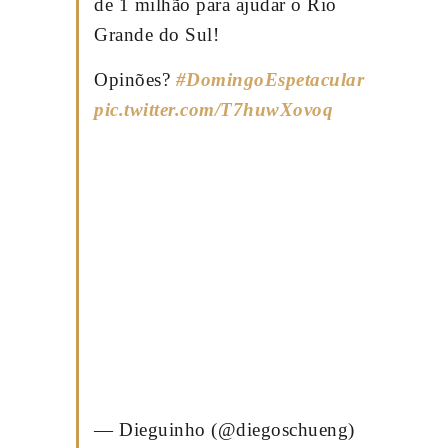
de 1 milhão para ajudar o Rio
Grande do Sul!
Opinões?
#DomingoEspetacular
pic.twitter.com/T7huwXovoq
— Dieguinho (@diegoschueng)