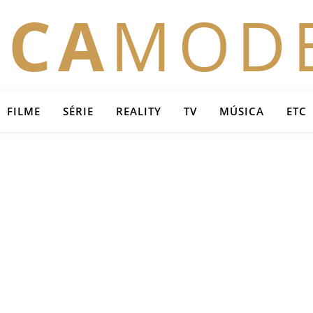
OCA
MOD
FILME
SÉRIE
REALITY
TV
MÚSICA
ETC