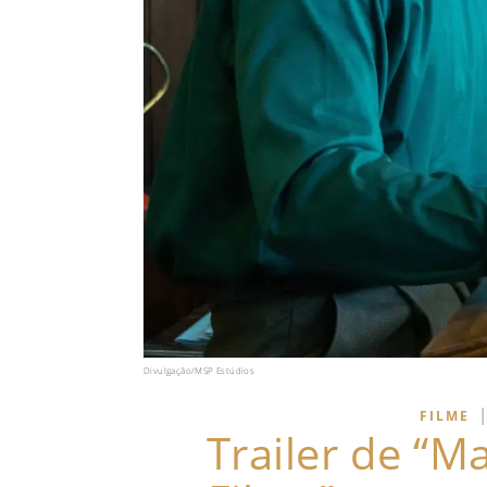
Divulgação/MSP Estúdios
|
FILME
Trailer de “M