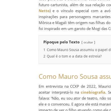
futuro cartunista, além de sua relação co
Netto
) e o vínculo especial com a avó
inspirações para personagens marcantes
Mônica e Magali têm origem nas filhas do
foi inspirado em um garoto de Mogi das C
Pipoque pelo Texto
ocultar
1
Como Mauro Sousa assumiu o papel d
2
Qual é o tom e a data de estreia?
Como Mauro Sousa assu
Em entrevista na CCXP de 2022, Maurici
aceitar interpretá-lo na
cinebiografia
. 
falava: ‘Não, eu sou ator de teatro, não 
ele e o convenceu. E agora ele está mara
impacto de ver o filho atuando como ele pr