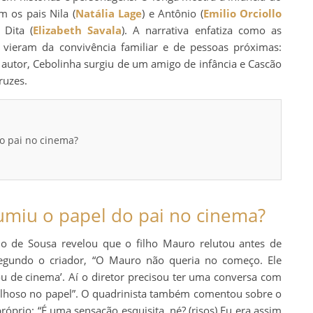
m os pais Nila (
Natália Lage
) e Antônio (
Emilio Orciollo
 Dita (
Elizabeth Savala
). A narrativa enfatiza como as
 vieram da convivência familiar e de pessoas próximas:
 autor, Cebolinha surgiu de um amigo de infância e Cascão
ruzes.
o pai no cinema?
miu o papel do pai no cinema?
o de Sousa revelou que o filho Mauro relutou antes de
Segundo o criador, “O Mauro não queria no começo. Ele
sou de cinema’. Aí o diretor precisou ter uma conversa com
vilhoso no papel”. O quadrinista também comentou sobre o
óprio: “É uma sensação esquisita, né? (risos) Eu era assim